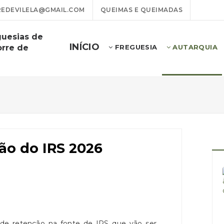
EDEVILELA@GMAIL.COM
QUEIMAS E QUEIMADAS
guesias de
INÍCIO
orre de
FREGUESIA
AUTARQUIA
ão do IRS 2026
 de retenção na fonte de IRS que vão ser