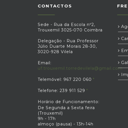
CONTACTOS
FRE
Sede - Rua da Escola nº2,
Age
Trouxemil 3025-070 Coimbra
Car
Delegação - Rua Professor
Júlio Duarte Morais 28-30,
Em
3020-928 Vilela
Gal
Email:
uf.trouxemil.torredevilela@gmail.com
Im
Telemóvel: 967 220 060
Telefone: 239 911 529
Horário de Funcionamento:
De Segunda a Sexta feira
(Trouxemil)
9h - 17h
almoço (pausa) - 13h-14h