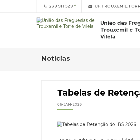
239 911 529
UF.TROUXEMIL.TORR
União das Fre
Trouxemil e T
Vilela
Notícias
Tabelas de Retenç
06-JAN-2026
Foram divulgadas as novas tabelas