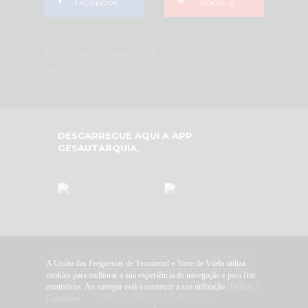
FACEBOOK
GOOGLE
Recuperar Password
Novo Registo
DESCARREGUE AQUI A APP
GESAUTARQUIA,
© 2026 União das Freguesias de Trouxemil e
A União das Freguesias de Trouxemil e Torre de Vilela utiliza
Torre de Vilela. Todos os direitos reservados |
cookies para melhorar a sua experiência de navegação e para fins
Termos e Condições
|
*
Chamada para a
estatísticos. Ao navegar está a consentir a sua utilização.
Termos e
rede/móvel fixa nacional
Condições