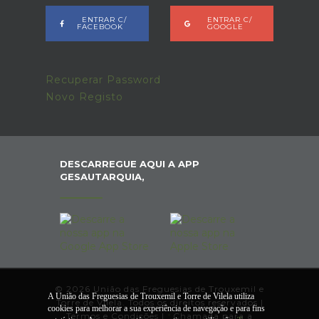
ENTRAR C/
ENTRAR C/
FACEBOOK
GOOGLE
Recuperar Password
Novo Registo
DESCARREGUE AQUI A APP
GESAUTARQUIA,
© 2026 União das Freguesias de Trouxemil e
A União das Freguesias de Trouxemil e Torre de Vilela utiliza
Torre de Vilela. Todos os direitos reservados |
cookies para melhorar a sua experiência de navegação e para fins
Termos e Condições
|
*
Chamada para a